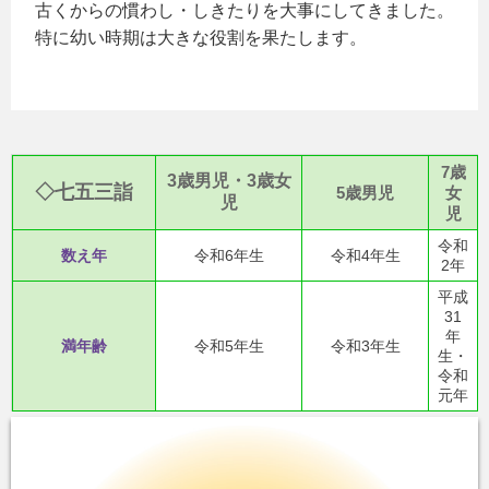
古くからの慣わし・しきたりを大事にしてきました。
特に幼い時期は大きな役割を果たします。
7歳
3歳男児・3歳女
◇七五三詣
5歳男児
女
児
児
令和
数え年
令和6年生
令和4年生
2年
平成
31
年
満年齢
令和5年生
令和3年生
生・
令和
元年